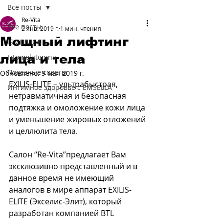
Все посты
Re-Vita
Все посты
2 янв. 2019 г.
1 мин. чтения
Мощный лифтинг
iS CLINICAL
лица и тела
Fitomelatonina
Полезные советы
Обновлено:
9 мая 2019 г.
EXILIS-ELITE – ультрабыстрая, 
Интимное здоровье с EMSELLA
нетравматичная и безопасная 
подтяжка и омоложение кожи лица 
и уменьшение жировых отложений 
и целлюлита тела.
Салон “Re-Vita”предлагает Вам 
эксклюзивно представленный и в 
данное время не имеющий 
аналогов в мире аппарат EXILIS-
ELITE (Экселис-Элит), который 
разработан компанией BTL 