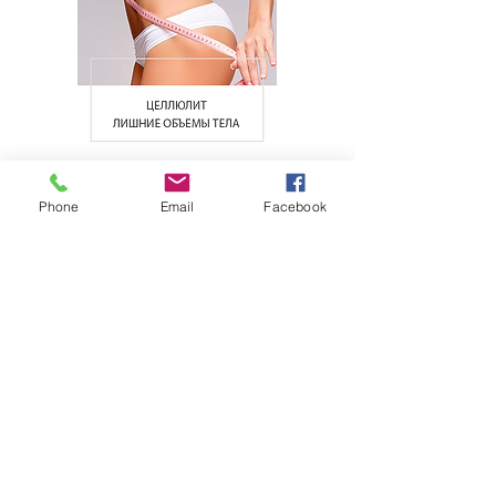
RF - лифтинг EXILIS-ELITE
Phone
Email
Facebook
Лифтинг без скальпеля SHARM
Ударно-волновая терапия X-WAVE
Прессотерапия LYMPHASTIM
Электростимуляция ESMA
Массаж тела
Процедуры по коррекции
фигуры FITOMELATONINA