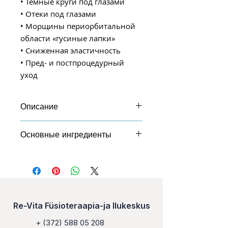
• Темные круги под глазами
• Отеки под глазами
• Морщины периорбитальной
области «гусиные лапки»
• Сниженная эластичность
• Пред- и постпроцедурный
уход
Описание
Высокоэффективная, но мягко
Основные ингредиенты
действующая формула крема —
это комбинация растительных
Сок листьев барбадосского
антиоксидантов, увлажняющих
алое вера 10.0%
компонентов и бережно
Обладает
отшелушивающих агентов.
противовоспалительными и
Снимает отечность под глазами,
антимикробными свойствами,
увлажняя при этом кожу и
Re-Vita Füsioteraapia-ja Ilukeskus
способствующими быстрому
защищая ее от свободных
заживлению ран, повышает
радикалов. В результате
+
(372) 588 05 208