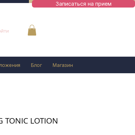
Записаться на приeм
ойти
ложения
Блог
Магазин
 TONIC LOTION