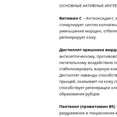
ОСНОВНЫЕ АКТИВНЫЕ ИНГР
Витамин C
–
Антиоксидант,
стимулирует синтез коллаген
уменьшение морщин, отбелив
регенерирует кожу.
Дистиллят орешника вирд
антисептическому, противов
питательному воздействию п
стабилизировать жирную кож
Дистиллят лаванды
способст
прыщей, оказывает на кожу 
способствует регенерации кл
образования рубцов.
Пантенол (провитамин В5)
раздражение и покраснения 