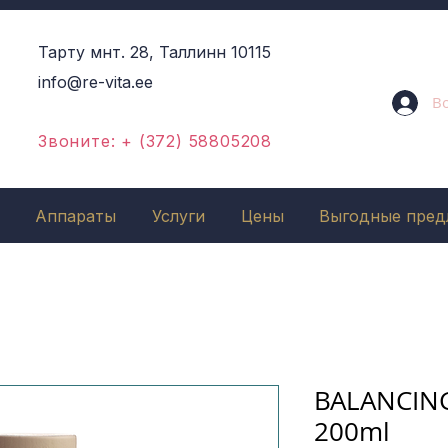
Тарту мнт. 28, Таллинн 10115
info@re-vita.ee
В
Звоните: + (372) 58805208
Аппараты
Услуги
Цены
Выгодные пред
BALANCING
200ml