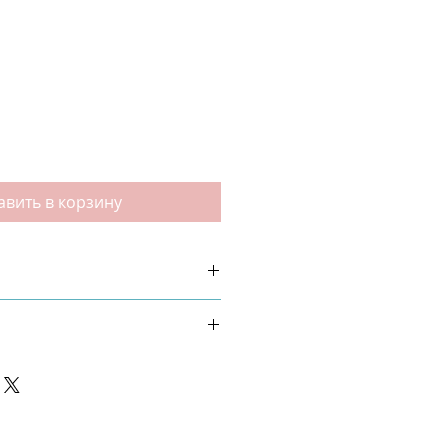
авить в корзину
ск и аккуратно протрите лицо
ALVA SYLVESTRIS FLOWER/LEAF
IS VIRGINIANA LEAF EXTRACT*,
IDE, HYDROXYACETOPHENONE,
PRYLYL GLYCOL, CITRIC ACID,
RIDE ISOMERATE, GLUCOSE,