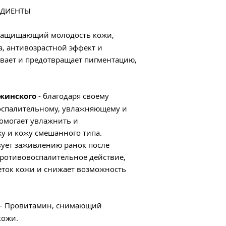
ЕДИЕНТЫ
SORBITOL, SODIUM 
LACTIC ACID, TRO
PROTEIN, GLYCINE,
 защищающий молодость кожи,
*Organic ingredien
а, антивозрастной эффект и
ает и предотвращает пигментацию,
жинского
- благодаря своему
оспалительному, увлажняющему и
омогает увлажнить и
у и кожу смешанного типа.
вует заживлению ранок после
противовоспалительное действие,
еток кожи и снижает возможность
– Провитамин, снимающий
кожи.