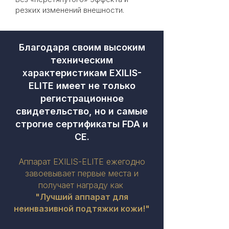
резких изменений внешности.
Благодаря своим высоким
техническим
характеристикам EXILIS-
ELITE имеет не только
регистрационное
свидетельство, но и самые
строгие сертификаты FDA и
CE.
Аппарат EXILIS-ELITE ежегодно
завоевывает первые места и
получает награду как
"Лучший аппарат для
неинвазивной подтяжки кожи!"