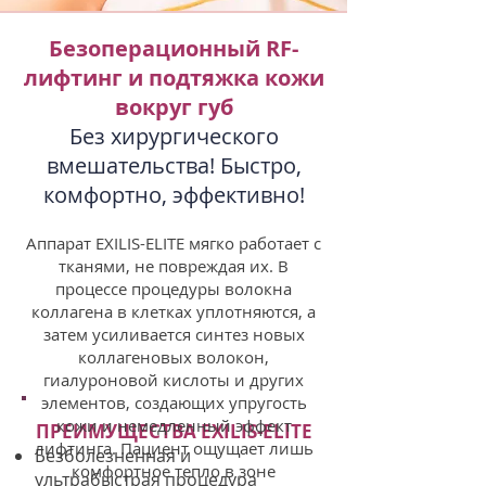
Безоперационный RF-
лифтинг и подтяжка кожи
вокруг губ
Без хирургического
вмешательства! Быстро,
комфортно, эффективно!
Аппарат EXILIS-ELITE мягко работает с
тканями, не повреждая их. В
процессе процедуры волокна
коллагена в клетках уплотняются, а
затем усиливается синтез новых
коллагеновых волокон,
гиалуроновой кислоты и других
элементов, создающих упругость
кожи и немедленный эффект
ПРЕИМУЩЕСТВА EXILIS-ELITE
лифтинга. Пациент ощущает лишь
Безболезненная и
комфортное тепло в зоне
ультрабыстрая процедура