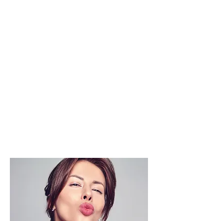
молодая, упругая, эластичная и
здоровая кожа!
Нежный объём , аккуратный
контур и губы
Немедленный лифтинг-эффект - за
счёт прогрева глубоких слоёв
кожи наблюдается подтягивание
тканей, что помогает уменьшить
"провисание" кожи вокруг губ
Неинвазивность и отсутствие
реабилитации - процедура
проводится без разрезов, игл и не
требует времени восстановления
после процедуры