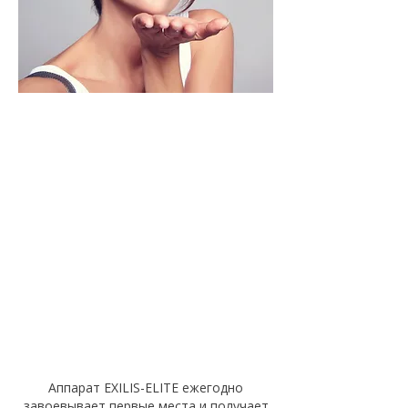
Благодаря своим
высоким техническим
характеристикам EXILIS-
ELITE имеет не только
регистрационное
свидетельство, но и
самые строгие
сертификаты FDA и CE.
Аппарат EXILIS-ELITE ежегодно
завоевывает первые места и получает