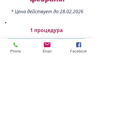
* Цена действует до
28.02.2026
1 процедура
40
€
Phone
Email
Facebook
(ВМЕСТО 50
€)
Дарите любовь,
принимайте комплименты
и влюбляйте с первого поцелуя!
Курс из 4 процедур
620
€